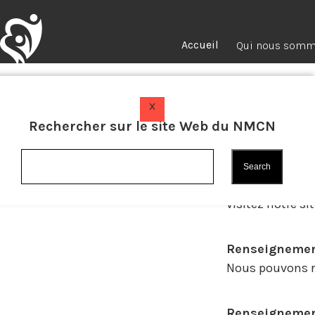
Accueil
Qui nous som
x
Politiqu
Rechercher sur le site Web du NMCN
Northern Matern
votre vie privé
utilisons, par
visitez notre s
Renseignement
Nous pouvons re
Renseignement