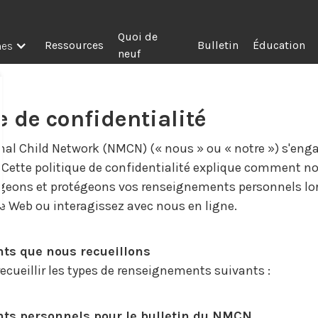
Quoi de
Ressources
Bulletin
Éducation
mes
neuf
e de confidentialité
al Child Network (NMCN) (« nous » ou « notre ») s'enga
e. Cette politique de confidentialité explique comment no
tageons et protégeons vos renseignements personnels lo
ite Web ou interagissez avec nous en ligne.
s que nous recueillons
cueillir les types de renseignements suivants :
s personnels pour le bulletin du NMCN