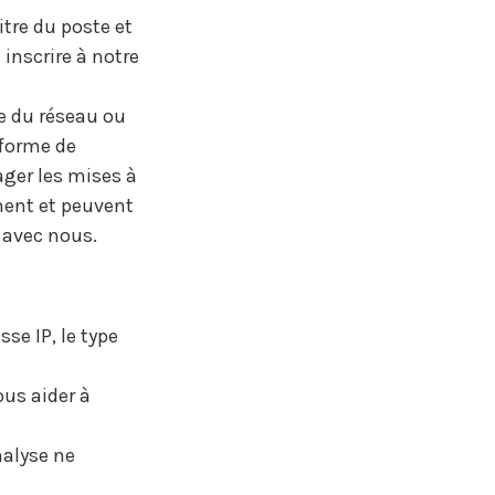
itre du poste et
 inscrire à notre
e du réseau ou
eforme de
ager les mises à
ment et peuvent
 avec nous.
se IP, le type
ous aider à
nalyse ne